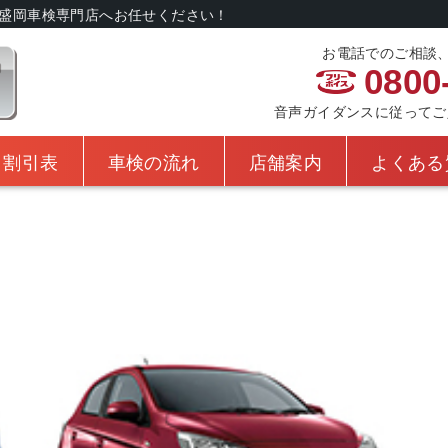
盛岡車検専門店へお任せください！
お電話でのご相談
0800
音声ガイダンスに従ってご入力
・割引表
車検の流れ
店舗案内
よくある