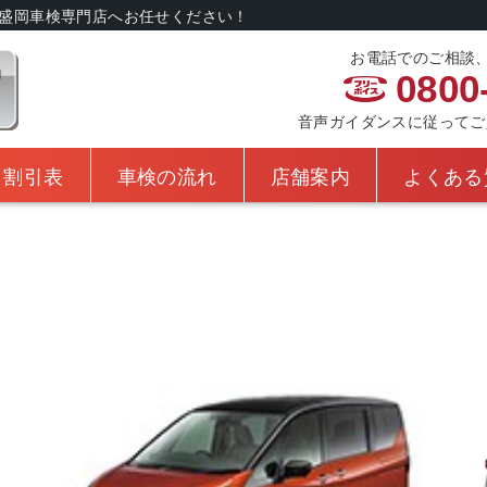
盛岡車検専門店へお任せください！
お電話でのご相談
0800
音声ガイダンスに従ってご入力
・割引表
車検の流れ
店舗案内
よくある