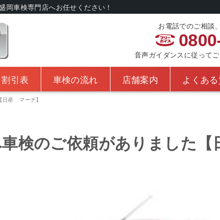
盛岡車検専門店へお任せください！
お電話でのご相談
0800
音声ガイダンスに従ってご入力
・割引表
車検の流れ
店舗案内
よくある
【日産 マーチ】
へ車検のご依頼がありました【