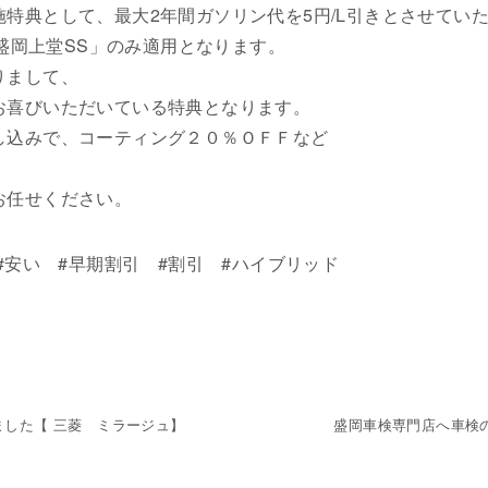
特典として、最大2年間ガソリン代を5円/L引きとさせてい
t盛岡上堂SS」のみ適用となります。
りまして、
お喜びいただいている特典となります。
し込みで、コーティング２０％ＯＦＦなど
。
お任せください。
#安い #早期割引 #割引 #ハイブリッド
した【 三菱 ミラージュ】
盛岡車検専門店へ車検の