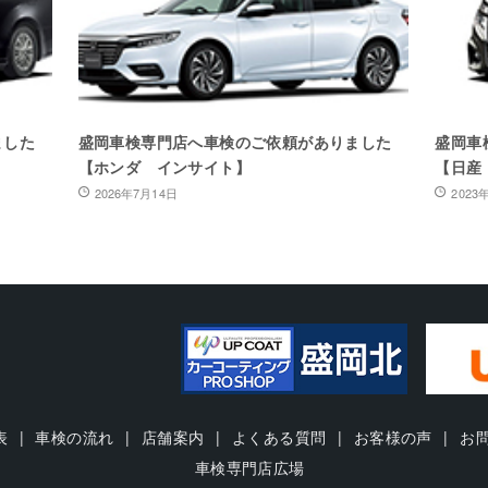
ました
盛岡車検専門店へ車検のご依頼がありました
盛岡車
【ホンダ インサイト】
【日産
2026年7月14日
2023
表
車検の流れ
店舗案内
よくある質問
お客様の声
お
車検専門店広場