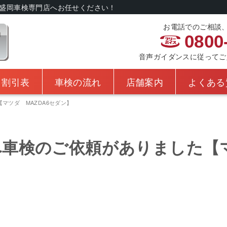
盛岡車検専門店へお任せください！
お電話でのご相談
0800
音声ガイダンスに従ってご入力
・割引表
車検の流れ
店舗案内
よくある
マツダ MAZDA6セダン】
車検のご依頼がありました【マ