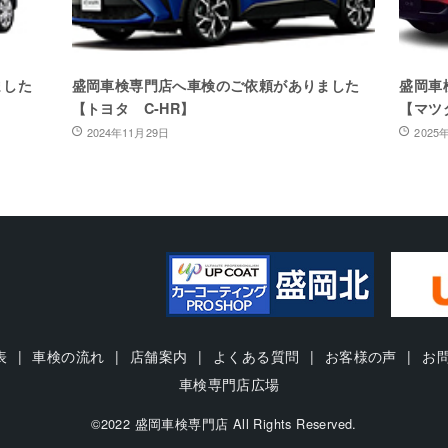
ました
盛岡車検専門店へ車検のご依頼がありました
盛岡車
【トヨタ C-HR】
【マツダ
2024年11月29日
2025
表
車検の流れ
店舗案内
よくある質問
お客様の声
お
車検専門店広場
©2022 盛岡車検専門店 All Rights Reserved.