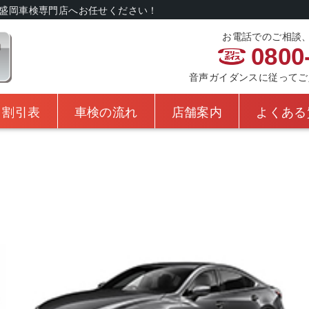
盛岡車検専門店へお任せください！
お電話でのご相談
0800
音声ガイダンスに従ってご入力
・割引表
車検の流れ
店舗案内
よくある