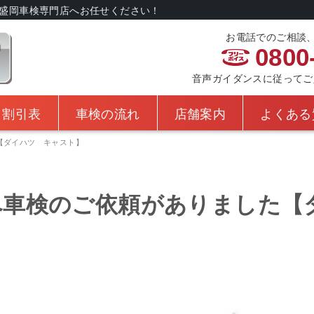
盛岡車検専門店へお任せください！
お電話でのご相談
0800
音声ガイダンスに従ってご入力
・割引表
車検の流れ
店舗案内
よくある
【ダイハツ キャスト】
へ車検のご依頼がありました【