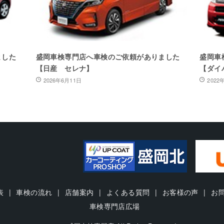
ました
盛岡車検専門店へ車検のご依頼がありました
盛岡車
【日産 セレナ】
【ダイ
2026年6月11日
2022
表
車検の流れ
店舗案内
よくある質問
お客様の声
お
車検専門店広場