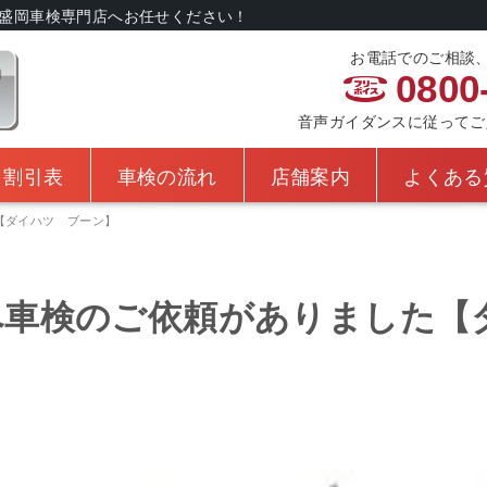
盛岡車検専門店へお任せください！
お電話でのご相談
0800
音声ガイダンスに従ってご入力
・割引表
車検の流れ
店舗案内
よくある
【ダイハツ ブーン】
へ車検のご依頼がありました【