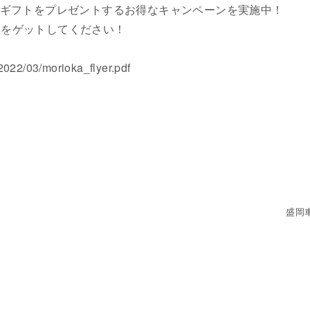
華ギフトをプレゼントするお得なキャンペーンを実施中！
典をゲットしてください！
2022/03/morioka_flyer.pdf
盛岡